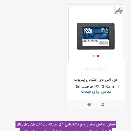
اس اس دی اینترنال پتریوت
P220 Sata III ظرفیت 256
تماس برای قیمت
گیگابایت
شماره تماس مشاوره و پشتیبانی 24 ساعته : 8746-373-0930