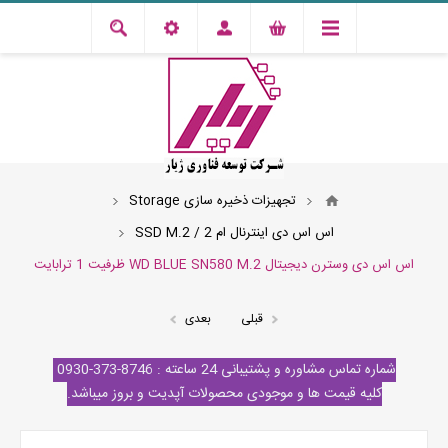
تجهیزات ذخیره سازی Storage
اس اس دی اینترنال ام 2 / SSD M.2
اس اس دی وسترن دیجیتال WD BLUE SN580 M.2 ظرفیت 1 ترابایت
قبلی
بعدی
شماره تماس مشاوره و پشتیبانی 24 ساعته : 8746-373-0930
کلیه قیمت ها و موجودی محصولات آپدیت و بروز میباشد.