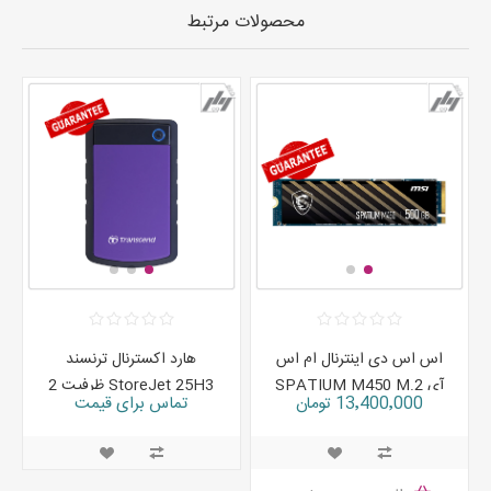
محصولات مرتبط
اس اس دی اینترنال ام اس
هارد اکسترنال ترنسند
آی SPATIUM M450 M.2
StoreJet 25H3 ظرفیت 2
13٬400٬000 تومان
تماس برای قیمت
ظرفیت 500 گیگابایت
ترابایت
16٬000٬000 تومان