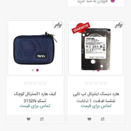
افزودن به سبد خرید
هارد دیسک اینترنال لپ تاپی
کیف هارد اکسترنال کوچک
توشیبا ظرفیت 1 ترابایت
تسکو 3152N
تماس برای قیمت
تماس برای قیمت
MQ04ABF100