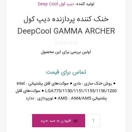
تولید کننده:
دیپ کول Deep Cool
خنک کننده پردازنده دیپ کول
DeepCool GAMMA ARCHER
اولین بررسی برای این محصول
تماس برای قیمت
● روش خنک سازی : بادی ● سوکت‌های قابل پشتیبانی Intel :
LGA775/1150/1151/1155/1156/1200 ● سوکت‌های قابل
پشتیبانی AMD : AM4/AM5 ● نورپردازی : ندارد
افزودن به سبد خرید