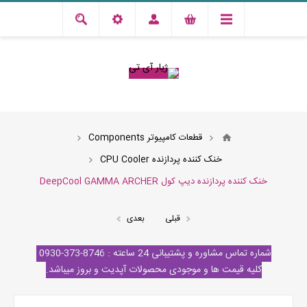
قطعات کامپیوتر Components
خنک کننده پردازنده CPU Cooler
خنک کننده پردازنده دیپ کول DeepCool GAMMA ARCHER
قبلی
بعدی
شماره تماس مشاوره و پشتیبانی 24 ساعته : 8746-373-0930
کلیه قیمت ها و موجودی محصولات آپدیت و بروز میباشد.