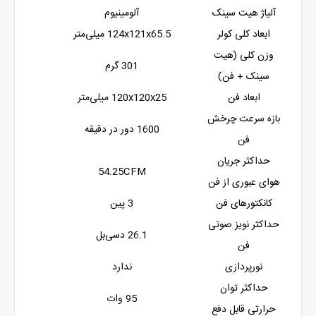
آلیاژ هیت سینک
آلومینیوم
ابعاد کلی کولر
124x121x65.5 میلی‌متر
وزن کلی (هیت
301 گرم
سینک + فن)
ابعاد فن
120x120x25 میلی‌متر
بازه سرعت چرخش
1600 دور در دقیقه
فن
حداکثر جریان
54.25CFM
هوای عبوری از فن
کانکتورهای فن
3 پین
حداکثر نویز صوتی
26.1 دسی‌بل
فن
نورپردازی
ندارد
حداکثر توان
95 وات
حرارتی قابل دفع