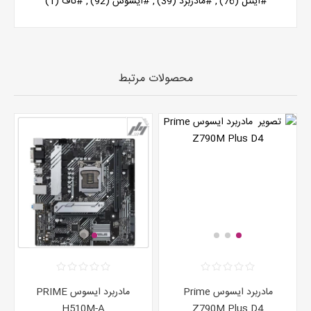
#اینتل
(76)
,
#مادربرد
(39)
,
#ایسوس
(92)
,
#تاف
(1)
محصولات مرتبط
مادربرد ایسوس Prime
مادربرد ایسوس PRIME
H510M-A
Z790M Plus D4