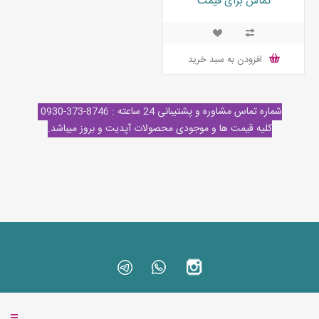
تماس برای قیمت
SUPER 16GB GDDR6X
افزودن به سبد خرید
شماره تماس مشاوره و پشتیبانی 24 ساعته : 8746-373-0930
کلیه قیمت ها و موجودی محصولات آپدیت و بروز میباشد.