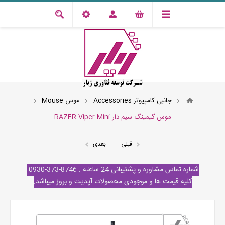
جانبی کامپیوتر Accessories
موس Mouse
موس گیمینگ سیم دار RAZER Viper Mini
قبلی
بعدی
شماره تماس مشاوره و پشتیبانی 24 ساعته : 8746-373-0930
کلیه قیمت ها و موجودی محصولات آپدیت و بروز میباشد.