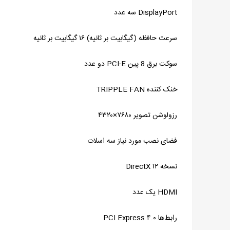
DisplayPort سه عدد
سرعت حافظه (گیگابیت بر ثانیه) ۱۶ گیگابیت بر ثانیه
سوکت برق 8 پین PCI-E دو عدد
خنک‌ کننده TRIPPLE FAN
رزولوشن تصویر ۷۶۸۰×۴۳۲۰
فضای نصب مورد نیاز سه اسلات
نسخه DirectX ۱۲
HDMI یک عدد
رابط‌ها PCI Express ۴.۰