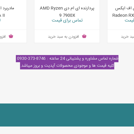
س اف ایکس
پردازنده ای ام دی AMD Ryzen
 II
9 7900X
Radeon R
قیمت
تماس برای قیمت
0 
بد خرید
افزودن به سبد خرید
افزو
شماره تماس مشاوره و پشتیبانی 24 ساعته : 8746-373-0930
کلیه قیمت ها و موجودی محصولات آپدیت و بروز میباشد.