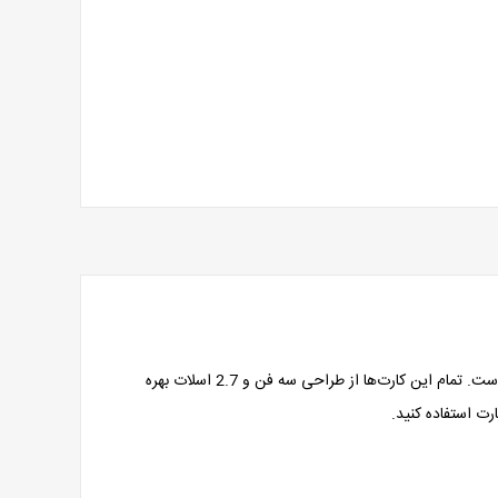
کارت گرافیک‌های Radeon RX 6800 مبتنی بر پردازندۀ گرافیگی Navi 21 شامل دو کارت گرافیک Radeon RX 6800 XT و Radeon RX 6800 است. تمام این کارت‌ها از طراحی سه فن و 2.7 اسلات بهره