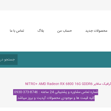
محصولات جدید
حساب من
بلاگ
تماس با ما
یر NITRO+ AMD Radeon RX 6800 16G GDDR6
شماره تماس مشاوره و پشتیبانی 24 ساعته : 8746-373-0930
کلیه قیمت ها و موجودی محصولات آپدیت و بروز میباشد.