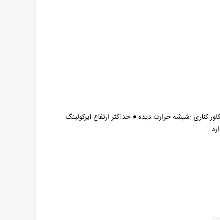
سفید ● نوع اسکلت :Mid Tower ● جنس کاور کناری :شیشه حرارت دیده ● حداکثر ارتفاع ایرکولینگ