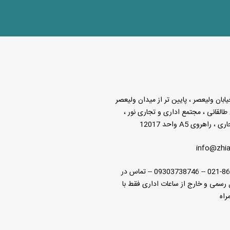
یابان ولیعصر ، پایین تر از میدان ولیعصر
 طالقانی ، مجتمع اداری و تجاری نور ،
راهروی A5 واحد 12017
info@zhia
021-86192379 -- 09303738746 -- تماس در
رسمی و خارج از ساعات اداری فقط با
راه