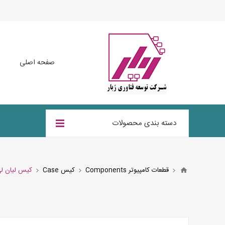
صفحه اصلی
دسته بندی محصولات
قطعات کامپیوتر Components
کیس Case
کیس لیان لی  Li PC-O11